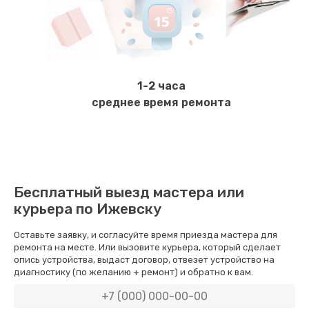
Ремонт мультиклапана
3000 руб.
Заказать
1-2 часа
среднее время ремонта
Ремонт капучинатора
1500 руб.
Заказать
Бесплатный выезд мастера или
Замена редуктора в сборе
курьера по Ижевску
3000 руб.
Оставьте заявку, и согласуйте время приезда мастера для
Заказать
ремонта на месте. Или вызовите курьера, который сделает
опись устройства, выдаст договор, отвезет устройство на
Ремонт и замена помпы
диагностику (по желанию + ремонт) и обратно к вам.
3000 руб.