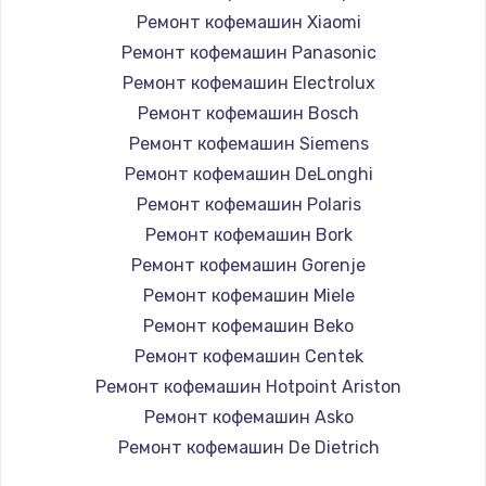
Замена бойлера
Ремонт кофемашин Xiaomi
3000 руб.
Ремонт кофемашин Panasonic
Ремонт кофемашин Electrolux
Заказать
Ремонт кофемашин Bosch
Замена уплотнительных колец
Ремонт кофемашин Siemens
3000 руб.
Ремонт кофемашин DeLonghi
Ремонт кофемашин Polaris
Заказать
Ремонт кофемашин Bork
Замена трансформатора
Ремонт кофемашин Gorenje
Ремонт кофемашин Miele
3000 руб.
Ремонт кофемашин Beko
Заказать
Ремонт кофемашин Centek
Ремонт кофемашин Hotpoint Ariston
Замена пароблока
Ремонт кофемашин Asko
3000 руб.
Ремонт кофемашин De Dietrich
Заказать
Ремонт кофемашин Marco