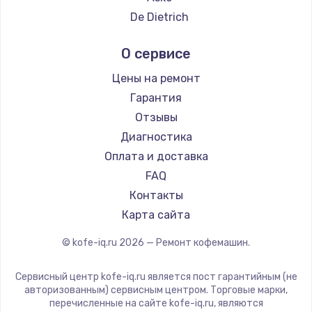
Ремонт кофемашин Tefal
De Dietrich
Ремонт кофемашин Kyvol
Marco
О сервисе
Ремонт кофемашин RED solution
Ascaso
Ремонт кофемашин Bravilor Bonamat
Jura
Цены на ремонт
Ремонт кофемашин Vard
Olympia
Гарантия
Ремонт кофемашин Tuvio
Saeco
Отзывы
Ремонт кофемашин Carrera
La Cimbali
Диагностика
Ремонт кофемашин Supra
WMF
Оплата и доставка
Yamaguchi
FAQ
Nivona
Контакты
Astoria
Карта сайта
JVC
© kofe-iq.ru
2026
— Ремонт кофемашин.
Grundig
ROCKET MOZZAFIATO
Сервисный центр kofe-iq.ru является пост гарантийным (не
Vivitek
авторизованным) сервисным центром. Торговые марки,
перечисленные на сайте kofe-iq.ru, являются
Thomson