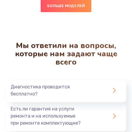
БОЛЬШЕ МОДЕЛЕЙ
Очистка гидросистемы от накипи
1500 руб.
Заказать
Мы ответили на вопросы,
Замена насоса
которые нам задают чаще
1500 руб.
всего
Заказать
Замена ТЭНа
Диагностика проводится
3000 руб.
бесплатно?
Заказать
Есть ли гарантия на услуги
ремонта и на используемые
Замена шлангов
при ремонте комплектующие?
500 руб.