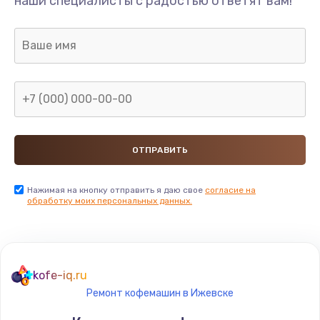
наши специалисты с радостью ответят вам!
3000 руб.
Заказать
Ремонт платы управления
5000 руб.
Заказать
Замена платы
3000 руб.
Нажимая на кнопку отправить я даю свое
согласие на
Заказать
обработку моих персональных данных.
Ремонт силовой платы
5000 руб.
kofe-iq.ru
Заказать
Ремонт кофемашин в Ижевске
Ремонт заварочного узла