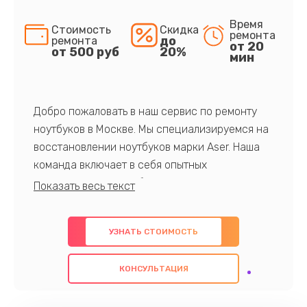
Время
Стоимость
Скидка
ремонта
до
ремонта
от 20
от 500 руб
20%
мин
Добро пожаловать в наш сервис по ремонту
ноутбуков в Москве. Мы специализируемся на
восстановлении ноутбуков марки Aser. Наша
команда включает в себя опытных
профессионалов с обширными знаниями и
многолетним опытом в данной области. Мы
предлагаем быстрый и качественный ремонт с
УЗНАТЬ СТОИМОСТЬ
использованием оригинальных компонентов, а
также гарантируем качество всех
КОНСУЛЬТАЦИЯ
проведенных работ. Наша цель - предоставить
клиентам надежное и профессиональное