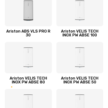
2000 руб.
Заказать
Ремонт микровыключателя в аппарате
Ariston ABS VLS PRO R
Ariston VELIS TECH
30
INOX PW ABSE 100
3000 руб.
Заказать
Ремонт нового крана пара в аппарате
2500 руб.
Заказать
Ariston VELIS TECH
Ariston VELIS TECH
INOX PW ABSE 80
INOX PW ABSE 50
Восстановление дисплея на кофемашине
3000 руб.
Заказать