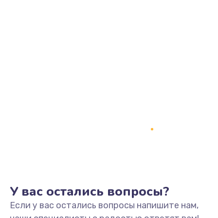
Заказать
Ремонт кофемолки
3000 руб.
Заказать
Замена кофемолки
3000 руб.
Заказать
Замена микровыключателя
3000 руб.
Заказать
У вас остались вопросы?
Если у вас остались вопросы напишите нам,
Замена счетчика воды