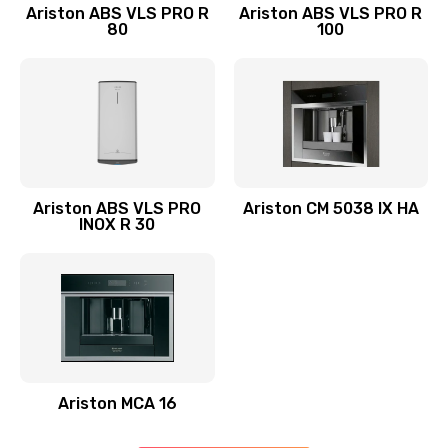
Ariston ABS VLS PRO R
Ariston ABS VLS PRO R
80
100
Замена щёток электродвигателя
3000 руб.
Заказать
Ремонт электромагнитного клапана
2500 руб.
Ariston ABS VLS PRO
Ariston CM 5038 IX HA
Заказать
INOX R 30
Настройка кофемашины
1500 руб.
Заказать
Очистка заварочного блока с заменой сальников
Ariston MCA 16
1500 руб.
Заказать