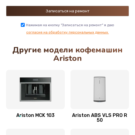
Заказать
Замена предохранителей
Нажимая на кнопку "Записаться на ремонт" я даю
1000 руб.
согласие на обработку персональных данных.
Заказать
Другие модели кофемашин
Очистка молочных систем
Ariston
2500 руб.
Заказать
Ремонт автоматических кофемашин со снятием
крупноузловых деталей
3000 руб.
Заказать
Ariston MCK 103
Ariston ABS VLS PRO R
50
Ремонт автоматических кофемашин без снятия
крупноузловых деталей